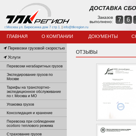
ДОСТАВКА СБО
Заказов
7
6
выполнено:
г.Москва ул. Бирюсинка дом 7 стр 1.
|
info@tlkregion.ru
ГЛАВНАЯ
О КОМПАНИИ
ДОКУМЕНТЫ
С
Перевозки грузовой скоростью
ОТЗЫВЫ
Услуги
Перевозки негабаритных грузов
Экспедирование грузов по
Москве
Тарифы на транспортно-
экспедиционное обслуживание
по г. Москва и МО
Упаковка грузов
Консолидация и хранение
Перевозка при соблюдении
особого теплового режима
Страхование грузов