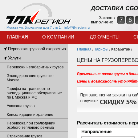
ДОСТАВКА СБО
Заказов
7
6
выполнено:
г.Москва ул. Бирюсинка дом 7 стр 1.
|
info@tlkregion.ru
ГЛАВНАЯ
О КОМПАНИИ
ДОКУМЕНТЫ
С
Перевозки грузовой скоростью
Главная
/
Тарифы
/
Карабатан /
Услуги
ЦЕНЫ НА ГРУЗОПЕРЕВО
Перевозки негабаритных грузов
Временно не возим грузы в данн
Экспедирование грузов по
Москве
Цены и возможность уточняйте
Тарифы на транспортно-
экспедиционное обслуживание
по г. Москва и МО
Упаковка грузов
Консолидация и хранение
Рассчитать стоимость пер
Перевозка при соблюдении
особого теплового режима
Направление
Страхование грузов