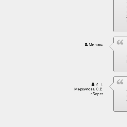
Милена
И.П.
Меркулова С.В.
г.Борзя