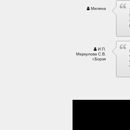
Милена
И.П.
Меркулова С.В.
г.Борзя