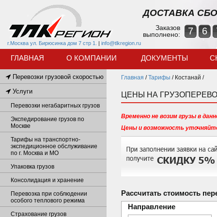
ДОСТАВКА СБО
Заказов
7
6
выполнено:
г.Москва ул. Бирюсинка дом 7 стр 1.
|
info@tlkregion.ru
ГЛАВНАЯ
О КОМПАНИИ
ДОКУМЕНТЫ
С
Перевозки грузовой скоростью
Главная
/
Тарифы
/
Костанай /
Услуги
ЦЕНЫ НА ГРУЗОПЕРЕВО
Перевозки негабаритных грузов
Временно не возим грузы в данн
Экспедирование грузов по
Москве
Цены и возможность уточняйте
Тарифы на транспортно-
экспедиционное обслуживание
по г. Москва и МО
Упаковка грузов
Консолидация и хранение
Рассчитать стоимость пер
Перевозка при соблюдении
особого теплового режима
Направление
Страхование грузов