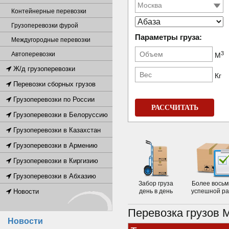
Контейнерные перевозки
Грузоперевозки фурой
Параметры груза:
Междугородные перевозки
3
Автоперевозки
М
Ж/д грузоперевозки
Кг
Перевозки сборных грузов
Грузоперевозки по России
РАССЧИТАТЬ
Грузоперевозки в Белоруссию
Грузоперевозки в Казахстан
Грузоперевозки в Армению
Грузоперевозки в Киргизию
Грузоперевозки в Абхазию
Забор груза
Более восьм
Новости
день в день
успешной р
Перевозка грузов 
Новости