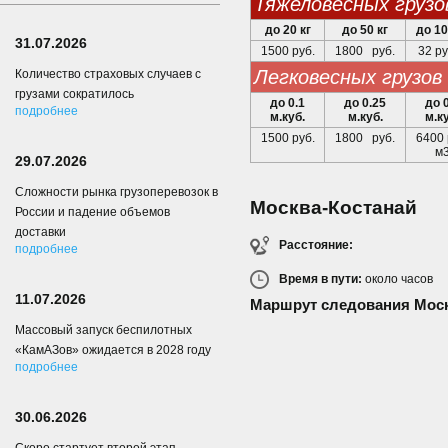
тяжеловесных грузо
до 20 кг
до 50 кг
до 10
31.07.2026
1500 руб.
1800 руб.
32 ру
легковесных грузов
Количество страховых случаев с
грузами сократилось
до 0.1
до 0.25
до 
подробнее
м.куб.
м.куб.
м.к
1500 руб.
1800 руб.
6400 
м
29.07.2026
Сложности рынка грузоперевозок в
Москва-Костанай
России и падение объемов
доставки
Расстояние:
подробнее
Время в пути:
около
часов
11.07.2026
Маршрут следования Моск
Массовый запуск беспилотных
«КамАЗов» ожидается в 2028 году
подробнее
30.06.2026