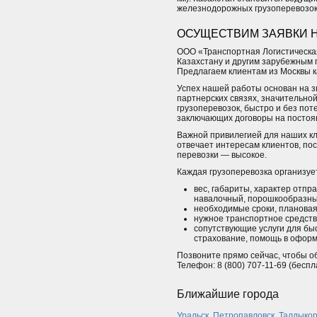
железнодорожных грузоперевозок 
ОСУЩЕСТВИМ ЗАЯВКИ Н
ООО «Транспортная Логистическа
Казахстану и другим зарубежным 
Предлагаем клиентам из Москвы к
Успех нашей работы основан на 
партнерских связях, значительно
грузоперевозок, быстро и без пот
заключающих договоры на постоян
Важной привилегией для наших кл
отвечает интересам клиентов, пос
перевозки — высокое.
Каждая грузоперевозка организуе
вес, габариты, характер отпр
навалочный, порошкообразный
необходимые сроки, плановая
нужное транспортное средство
сопутствующие услуги для быс
страхование, помощь в оформ
Позвоните прямо сейчас, чтобы о
Телефон: 8 (800) 707-11-69 (бес
Ближайшие города
Уральск
,
Петропавловск
,
Талдыкор