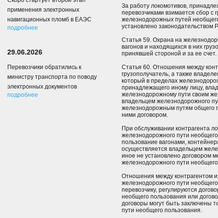
Скоро стартует второй этап
За работу локомотивов, принадле
применения электронных
перевозчиками взимается сбор с 
навигационных пломб в ЕАЭС
железнодорожных путей необщего 
установлено законодательством 
подробнее
Статья 59. Охрана на железнодо
вагонов и находящихся в них груз
29.06.2026
принявшей стороной и за ее счет.
Перевозчики обратились к
Статья 60. Отношения между конт
грузополучатель, а также владел
министру транспорта по поводу
который в пределах железнодорож
электронных документов
принадлежащего иному лицу, вла
железнодорожному пути своим же
подробнее
владельцем железнодорожного пу
железнодорожным путям общего п
ними договором.
При обслуживании контрагента л
железнодорожного пути необщего 
пользование вагонами, контейнер
осуществляется владельцем желе
иное не установлено договором м
железнодорожного пути необщего 
Отношения между контрагентом и
железнодорожного пути необщег
перевозчику, регулируются догов
необщего пользования или догово
договоры могут быть заключены т
пути необщего пользования.