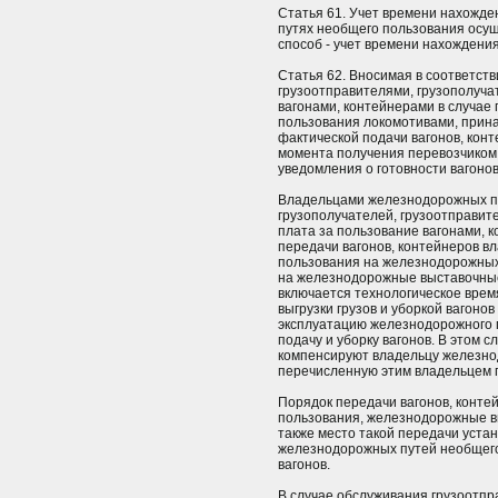
Статья 61. Учет времени нахожде
путях необщего пользования осу
способ - учет времени нахождения
Статья 62. Вносимая в соответств
грузоотправителями, грузополуча
вагонами, контейнерами в случае
пользования локомотивами, прин
фактической подачи вагонов, конте
момента получения перевозчиком 
уведомления о готовности вагонов
Владельцами железнодорожных п
грузополучателей, грузоотправит
плата за пользование вагонами, 
передачи вагонов, контейнеров 
пользования на железнодорожных
на железнодорожные выставочные
включается технологическое время
выгрузки грузов и уборкой вагонов
эксплуатацию железнодорожного 
подачу и уборку вагонов. В этом 
компенсируют владельцу железно
перечисленную этим владельцем п
Порядок передачи вагонов, конт
пользования, железнодорожные вы
также место такой передачи уста
железнодорожных путей необщего 
вагонов.
В случае обслуживания грузоотпр