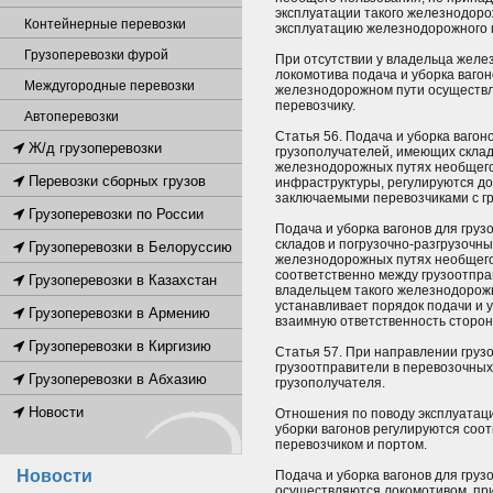
эксплуатации такого железнодоро
Контейнерные перевозки
эксплуатацию железнодорожного 
Грузоперевозки фурой
При отсутствии у владельца желе
локомотива подача и уборка вагон
Междугородные перевозки
железнодорожном пути осуществ
перевозчику.
Автоперевозки
Статья 56. Подача и уборка вагон
Ж/д грузоперевозки
грузополучателей, имеющих склад
железнодорожных путях необщего
Перевозки сборных грузов
инфраструктуры, регулируются дог
заключаемыми перевозчиками с г
Грузоперевозки по России
Подача и уборка вагонов для гру
складов и погрузочно-разгрузочн
Грузоперевозки в Белоруссию
железнодорожных путях необщего
соответственно между грузоотпра
Грузоперевозки в Казахстан
владельцем такого железнодорожн
устанавливает порядок подачи и у
Грузоперевозки в Армению
взаимную ответственность сторон
Грузоперевозки в Киргизию
Статья 57. При направлении гру
грузоотправители в перевозочных
Грузоперевозки в Абхазию
грузополучателя.
Новости
Отношения по поводу эксплуатаци
уборки вагонов регулируются со
перевозчиком и портом.
Новости
Подача и уборка вагонов для груз
осуществляются локомотивом, пр