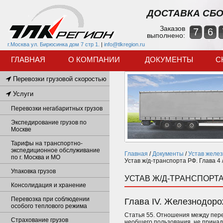
ДОСТАВКА СБО
Заказов
7
6
выполнено:
г.Москва ул. Бирюсинка дом 7 стр 1.
|
info@tlkregion.ru
ГЛАВНАЯ
О КОМПАНИИ
ДОКУМЕНТЫ
С
Перевозки грузовой скоростью
Услуги
Перевозки негабаритных грузов
Экспедирование грузов по
Москве
Тарифы на транспортно-
экспедиционное обслуживание
Главная
/
Документы
/
Устав желе
по г. Москва и МО
Устав ж/д-транспорта РФ. Глава 4 
Упаковка грузов
УСТАВ Ж/Д-ТРАНСПОРТА 
Консолидация и хранение
Перевозка при соблюдении
Глава IV. Железнодоро
особого теплового режима
Статья 55. Отношения между пер
Страхование грузов
необщего пользования, не прина