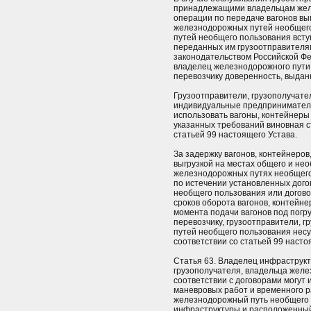
принадлежащими владельцам жел
операции по передаче вагонов в
железнодорожных путей необщег
путей необщего пользования всту
переданных им грузоотправителя
законодательством Российской Ф
владелец железнодорожного пути
перевозчику доверенность, выдан
Грузоотправители, грузополучате
индивидуальные предприниматели
использовать вагоны, контейнеры
указанных требований виновная с
статьей 99 настоящего Устава.
За задержку вагонов, контейнеров
выгрузкой на местах общего и нео
железнодорожных путях необщего 
по истечении установленных дог
необщего пользования или догово
сроков оборота вагонов, контейне
момента подачи вагонов под погр
перевозчику, грузоотправители, 
путей необщего пользования несу
соответствии со статьей 99 насто
Статья 63. Владелец инфраструкт
грузополучателя, владельца желе
соответствии с договорами могут 
маневровых работ и временного 
железнодорожный путь необщего 
инфраструктуры и расположенный