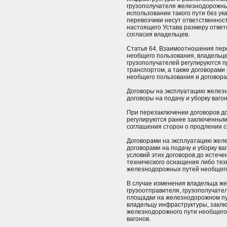
грузополучателя железнодорожны
использовании такого пути без ук
перевозчики несут ответственнос
настоящего Устава размеру ответ
согласия владельцев.
Статья 64. Взаимоотношения пер
необщего пользования, владельце
грузополучателей регулируются 
транспортом, а также договорами
необщего пользования и договорам
Договоры на эксплуатацию желез
договоры на подачу и уборку ваго
При перезаключении договоров д
регулируются ранее заключенным
соглашения сторон о продлении с
Договорами на эксплуатацию жел
договорами на подачу и уборку в
условий этих договоров до истече
технического оснащения либо те
железнодорожных путей необщего
В случае изменения владельца ж
грузоотправителя, грузополучате
площадки на железнодорожном п
владельцу инфраструктуры, заклю
железнодорожного пути необщего 
вагонов.