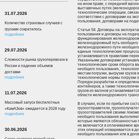
на ином праве, с передачей ваго
выставочных путях (железнодоро
технологические операции, связан
31.07.2026
соответствии с договорами на эк
пользования, договорами на подач
Количество страховых случаев с
грузами сократилось
Статья 58. Договоры на эксплуа
пользования и договоры на подач
подробнее
функционирования железнодорожн
железнодорожный путь необщего 
железнодорожного пути необщего 
29.07.2026
единые технологические процессы
устанавливается правилами пере
Сложности рынка грузоперевозок в
Указанными договорами устанавли
технологические сроки оборота в
России и падение объемов
необщего пользования, технологич
доставки
местам погрузки, выгрузки грузов и
подробнее
технологические нормы погрузки гр
Порядок разработки и определени
контейнеров, а также технологичес
грузов из вагонов устанавливает
11.07.2026
области железнодорожного транс
Массовый запуск беспилотных
В случаях, если по прибытии сост
грузоотправители, грузополучате
«КамАЗов» ожидается в 2028 году
грузоотправителей своими локом
подробнее
необщего пользования выполняют
которые являются обязанностью п
не включается в оплачиваемое вр
30.06.2026
этих операций оговаривается в д
необщего пользования или в догов