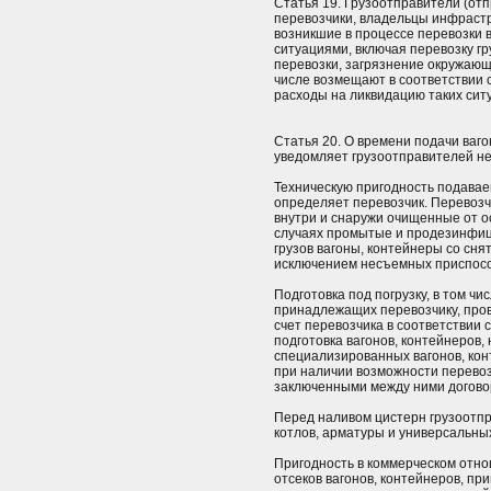
Статья 19. Грузоотправители (отп
перевозчики, владельцы инфрастр
возникшие в процессе перевозки 
ситуациями, включая перевозку гр
перевозки, загрязнение окружающ
числе возмещают в соответствии 
расходы на ликвидацию таких сит
Статья 20. О времени подачи ваго
уведомляет грузоотправителей не 
Техническую пригодность подавае
определяет перевозчик. Перевозч
внутри и снаружи очищенные от о
случаях промытые и продезинфиц
грузов вагоны, контейнеры со сн
исключением несъемных приспосо
Подготовка под погрузку, в том чи
принадлежащих перевозчику, пров
счет перевозчика в соответствии
подготовка вагонов, контейнеров,
специализированных вагонов, кон
при наличии возможности перевоз
заключенными между ними догово
Перед наливом цистерн грузоотп
котлов, арматуры и универсальны
Пригодность в коммерческом отно
отсеков вагонов, контейнеров, при