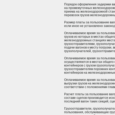
Порядок оформления задержки ваг
на промежуточных железнодорожны
приема на железнодорожной стан
перевозок грузов железнодорожн
Размер платы за пользование ваг
если иное не установлено законо
Оплачиваемое время за пользовани
грузов из которых в местах общег
железнодорожных станциях места
грузоотправителями, грузополуча
подачи вагонов к месту погрузки,
грузополучателей, грузоотправите
Оплачиваемое время за пользова
осуществляются в местах общего 
контейнеров с грузом грузополуч
грузоотправителям порожних конт
контейнеров на железнодорожные
Оплачиваемое время за пользован
выгрузки грузов на железнодорож
соответствии с положениями главы
Расчет платы за пользование ваг
составе сцепов производится исхо
последний вагон таких секций, сцеп
Грузоотправители, грузополучате
пользования, обслуживающие гру