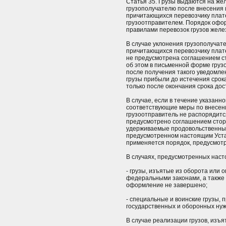
Статья 35. Грузы выдаются на ж
грузополучателю после внесения и
причитающихся перевозчику плат
грузоотправителем. Порядок офо
правилами перевозок грузов жел
В случае уклонения грузополучате
причитающихся перевозчику плат
не предусмотрена соглашением ст
об этом в письменной форме груз
после получения такого уведомлен
грузы прибыли до истечения срока
только после окончания срока дост
В случае, если в течение указанн
соответствующие меры по внесен
грузоотправитель не распорядится
предусмотрено соглашением стор
удерживаемые продовольственные
предусмотренном настоящим Уста
применяется порядок, предусмот
В случаях, предусмотренных наст
- грузы, изъятые из оборота или 
федеральными законами, а также 
оформление не завершено;
- специальные и воинские грузы,
государственных и оборонных нуж
В случае реализации грузов, изъ