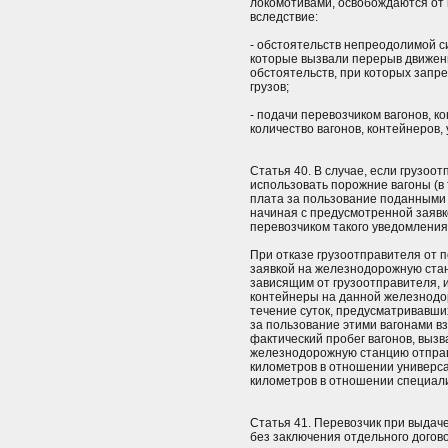
локомотивами, освобождаются от 
вследствие:
- обстоятельств непреодолимой с
которые вызвали перерыв движен
обстоятельств, при которых запр
грузов;
- подачи перевозчиком вагонов, 
количество вагонов, контейнеров
Статья 40. В случае, если грузоо
использовать порожние вагоны (в
плата за пользование поданными 
начиная с предусмотренной заявк
перевозчиком такого уведомления
При отказе грузоотправителя от п
заявкой на железнодорожную ста
зависящим от грузоотправителя, 
контейнеры на данной железнодо
течение суток, предусматривавши
за пользование этими вагонами вз
фактический пробег вагонов, вызв
железнодорожную станцию отправл
километров в отношении универсал
километров в отношении специал
Статья 41. Перевозчик при выдач
без заключения отдельного догов