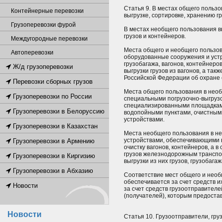
Статья 9. В местах общего польз
Контейнерные перевозки
выгрузке, сортировке, хранению гр
Грузоперевозки фурой
В местах необщего пользования в
грузов и контейнеров.
Междугородные перевозки
Места общего и необщего пользо
Автоперевозки
оборудованные сооружения и устр
грузобагажа, вагонов, контейнеров
Ж/д грузоперевозки
выгрузки грузов из вагонов, а та
Российской Федерации об охране
Перевозки сборных грузов
Места общего пользования в нео
Грузоперевозки по России
специальными погрузочно-выгрузо
специализированными площадкам
Грузоперевозки в Белоруссию
водопойными пунктами, очистны
устройствами.
Грузоперевозки в Казахстан
Места необщего пользования в н
устройствами, обеспечивающими 
Грузоперевозки в Армению
очистку вагонов, контейнеров, а 
грузов железнодорожным транспор
Грузоперевозки в Киргизию
выгрузки из них грузов, грузобагаж
Грузоперевозки в Абхазию
Соответствие мест общего и нео
обеспечивается за счет средств и
Новости
за счет средств грузоотправителе
(получателей), которым предостав
Новости
Статья 10. Грузоотправители, гр