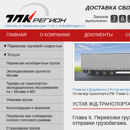
ДОСТАВКА СБО
Заказов
7
6
выполнено:
г.Москва ул. Бирюсинка дом 7 стр 1.
|
info@tlkregion.ru
ГЛАВНАЯ
О КОМПАНИИ
ДОКУМЕНТЫ
С
Перевозки грузовой скоростью
Услуги
Перевозки негабаритных грузов
Экспедирование грузов по
Москве
Тарифы на транспортно-
экспедиционное обслуживание
Главная
/
Документы
/
Устав желе
по г. Москва и МО
Устав ж/д-транспорта РФ. Глава 2 
Упаковка грузов
УСТАВ Ж/Д-ТРАНСПОРТА 
Консолидация и хранение
Перевозка при соблюдении
Глава II. Перевозки гр
особого теплового режима
отправки грузобагажа.
Страхование грузов