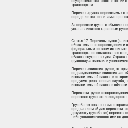
осуществляются в соответствии 
транспортом.
Перечень грузов, перевозимых с 
определяется правилами перевоз
За перевозки грузов с объявленн
устанавливаются тарифным руков
Статья 17. Перечень грузов (за и
обязательного сопровождения и о
федеральным органом исполнител
транспорта по согласованию с ф
области внутренних дел. Охрана т
грузополучателем или уполномоче
Перечень воинских грузов, котор
подразделениями воинских часте
исполнительной власти, в которо
предусмотрена военная служба, 
исполнительной власти в области
Перевозки грузов с сопровождени
перевозок грузов железнодорожн
Грузобагаж повагонными отправка
предъявляемый для перевозки в 
документу грузобагаж) перевозит
либо уполномоченного ими по дог