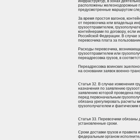
инфраструктур, в зонах деятельн
расположены железнодорожные пр
предусмотренные маршрутом след
За время простоя вагонов, конте
от перевозчика или владельца и
грузоотправителем, грузополучат
контейнерами по договору, если 
Российской Федерации. В случае 
перевозчика плата за пользовани
Расходы перевозчика, возникающи
грузоотправителем или грузополу
переадресовка грузов, в соответст
Переадресовка воинских эшелоно
на основании заявок военно-тран
Статья 32. В случае изменения г
назначения по заявлению грузоот
заявлению которой проведена пер
перед первоначальным грузополуч
обязана урегулировать расчеты 
грузополучателем и фактическим 
Статья 33. Перевозчики обязаны 
установленные сроки.
Сроки доставки грузов и правила 
федеральным органом исполнител