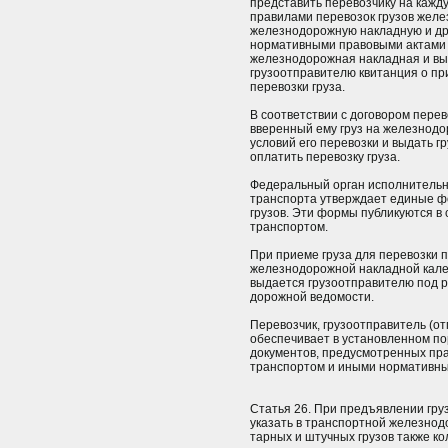
представить перевозчику на кажду
правилами перевозок грузов жел
железнодорожную накладную и д
нормативными правовыми актами 
железнодорожная накладная и вы
грузоотправителю квитанция о пр
перевозки груза.
В соответствии с договором перев
вверенный ему груз на железнод
условий его перевозки и выдать г
оплатить перевозку груза.
Федеральный орган исполнительн
транспорта утверждает единые ф
грузов. Эти формы публикуются в
транспортом.
При приеме груза для перевозки 
железнодорожной накладной кале
выдается грузоотправителю под р
дорожной ведомости.
Перевозчик, грузоотправитель (от
обеспечивает в установленном по
документов, предусмотренных пр
транспортом и иными нормативны
Статья 26. При предъявлении гру
указать в транспортной железнод
тарных и штучных грузов также ко