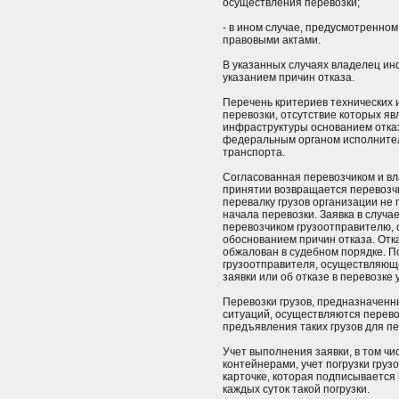
осуществления перевозки;
- в ином случае, предусмотренн
правовыми актами.
В указанных случаях владелец ин
указанием причин отказа.
Перечень критериев технических 
перевозки, отсутствие которых яв
инфраструктуры основанием отказ
федеральным органом исполнител
транспорта.
Согласованная перевозчиком и вл
принятии возвращается перевозч
перевалку грузов организации не 
начала перевозки. Заявка в случа
перевозчиком грузоотправителю, 
обоснованием причин отказа. Отка
обжалован в судебном порядке. П
грузоотправителя, осуществляюще
заявки или об отказе в перевозке
Перевозки грузов, предназначенн
ситуаций, осуществляются перево
предъявления таких грузов для пе
Учет выполнения заявки, в том ч
контейнерами, учет погрузки груз
карточке, которая подписывается
каждых суток такой погрузки.