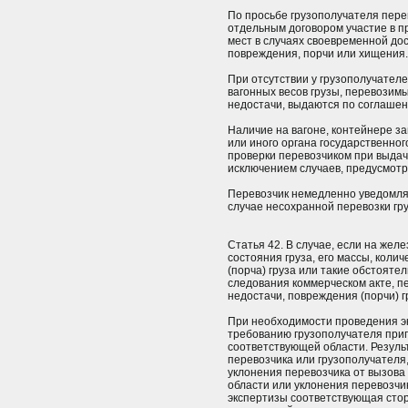
По просьбе грузополучателя пере
отдельным договором участие в пр
мест в случаях своевременной дос
повреждения, порчи или хищения.
При отсутствии у грузополучател
вагонных весов грузы, перевозим
недостачи, выдаются по соглашен
Наличие на вагоне, контейнере з
или иного органа государственног
проверки перевозчиком при выдаче
исключением случаев, предусмот
Перевозчик немедленно уведомля
случае несохранной перевозки гр
Статья 42. В случае, если на же
состояния груза, его массы, кол
(порча) груза или такие обстояте
следования коммерческом акте, п
недостачи, повреждения (порчи) г
При необходимости проведения эк
требованию грузополучателя приг
соответствующей области. Резуль
перевозчика или грузополучателя
уклонения перевозчика от вызова 
области или уклонения перевозчик
экспертизы соответствующая стор