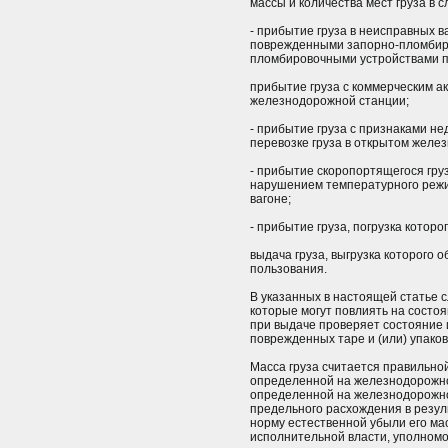
массы и количества мест груза в 
- прибытие груза в неисправных ва
поврежденными запорно-пломбир
пломбировочными устройствами 
прибытие груза с коммерческим а
железнодорожной станции;
- прибытие груза с признаками н
перевозке груза в открытом желе
- прибытие скоропортящегося груз
нарушением температурного режи
вагоне;
- прибытие груза, погрузка котор
выдача груза, выгрузка которого 
пользования.
В указанных в настоящей статье с
которые могут повлиять на состоя
при выдаче проверяет состояние и
поврежденных таре и (или) упаков
Масса груза считается правильной
определенной на железнодорожной
определенной на железнодорожно
предельного расхождения в резул
норму естественной убыли его м
исполнительной власти, уполном