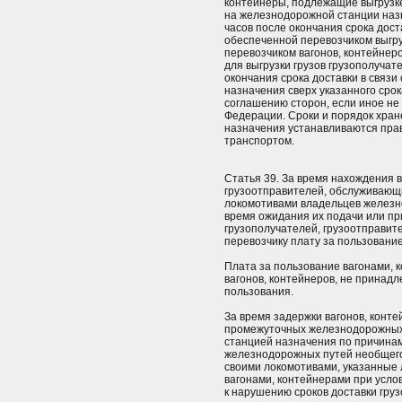
контейнеры, подлежащие выгрузке
на железнодорожной станции наз
часов после окончания срока дост
обеспеченной перевозчиком выгруз
перевозчиком вагонов, контейнеро
для выгрузки грузов грузополуча
окончания срока доставки в связ
назначения сверх указанного сро
соглашению сторон, если иное не
Федерации. Сроки и порядок хран
назначения устанавливаются пра
транспортом.
Статья 39. За время нахождения в
грузоотправителей, обслуживающи
локомотивами владельцев железн
время ожидания их подачи или пр
грузополучателей, грузоотправит
перевозчику плату за пользовани
Плата за пользование вагонами, 
вагонов, контейнеров, не принад
пользования.
За время задержки вагонов, конте
промежуточных железнодорожных 
станцией назначения по причинам
железнодорожных путей необщего
своими локомотивами, указанные 
вагонами, контейнерами при усло
к нарушению сроков доставки груз