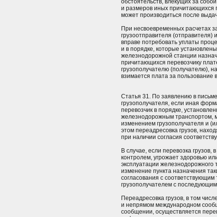
обстоятельств, влекущих за собо
и размеров иных причитающихся 
может производиться после выдачи
При несвоевременных расчетах за 
грузоотправителя (отправителя) 
вправе потребовать уплаты проце
и в порядке, которые установлен
железнодорожной станции назнач
причитающихся перевозчику плат
грузополучателю (получателю), на
взимается плата за пользование 
Статья 31. По заявлению в письм
грузополучателя, если иная форм
перевозчик в порядке, установле
железнодорожным транспортом, м
изменением грузополучателя и (и
этом переадресовка грузов, нахо
при наличии согласия соответств
В случае, если перевозка грузов,
контролем, угрожает здоровью ил
эксплуатации железнодорожного т
изменение пункта назначения так
согласования с соответствующим
грузополучателем с последующим
Переадресовка грузов, в том чи
и непрямом международном сооб
сообщении, осуществляется пере