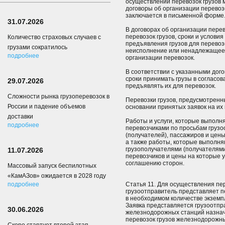
осуществлении перевозок грузов 
договоры об организации перевоз
заключается в письменной форме
31.07.2026
В договорах об организации пер
перевозок грузов, сроки и услови
Количество страховых случаев с
предъявления грузов для перевозо
грузами сократилось
неисполнение или ненадлежащее 
подробнее
организации перевозок.
В соответствии с указанными дог
сроки принимать грузы в согласо
29.07.2026
предъявлять их для перевозок.
Сложности рынка грузоперевозок в
Перевозки грузов, предусмотренн
России и падение объемов
основании принятых заявок на их 
доставки
Работы и услуги, которые выполн
подробнее
перевозчиками по просьбам грузо
(получателей), пассажиров и цены
а также работы, которые выполня
грузополучателями (получателями
11.07.2026
перевозчиков и цены на которые 
соглашению сторон.
Массовый запуск беспилотных
«КамАЗов» ожидается в 2028 году
подробнее
Статья 11. Для осуществления п
грузоотправитель представляет 
в необходимом количестве экземпля
Заявка представляется грузоотпра
30.06.2026
железнодорожных станций назнач
перевозок грузов железнодорожны