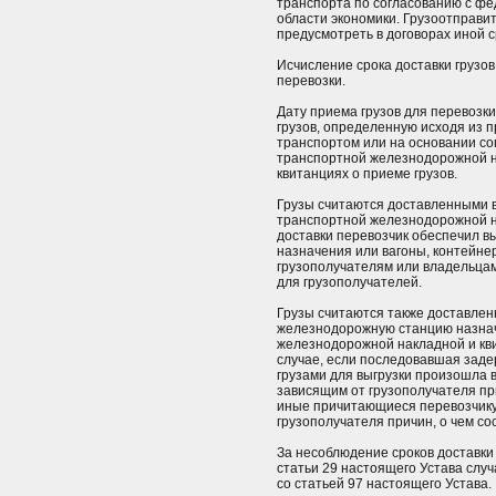
транспорта по согласованию с ф
области экономики. Грузоотправит
предусмотреть в договорах иной ср
Исчисление срока доставки грузов
перевозки.
Дату приема грузов для перевозки
грузов, определенную исходя из 
транспортом или на основании со
транспортной железнодорожной н
квитанциях о приеме грузов.
Грузы считаются доставленными в 
транспортной железнодорожной на
доставки перевозчик обеспечил в
назначения или вагоны, контейне
грузополучателям или владельца
для грузополучателей.
Грузы считаются также доставленн
железнодорожную станцию назнач
железнодорожной накладной и квит
случае, если последовавшая задер
грузами для выгрузки произошла в
зависящим от грузополучателя при
иные причитающиеся перевозчику
грузополучателя причин, о чем с
За несоблюдение сроков доставки 
статьи 29 настоящего Устава случ
со статьей 97 настоящего Устава.