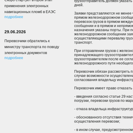
Скоро стартует второй этап
грузоотправитель должен указать 
дней.
применения электронных
навигационных пломб в ЕАЭС
Заявки представляются не менее ч
подробнее
прямом железнодорожном сообщен
перевозок грузов в прямом межд
сообщении и в прямом и непрямо
назначения указаны порты. При п
29.06.2026
железнодорожном сообщении заяв
осуществляющими перевалку груз
Перевозчики обратились к
транспорт.
министру транспорта по поводу
При отправлении грузов с железн
электронных документов
принадлежащего грузоотправител
подробнее
грузоотправителем после ее согл
железнодорожного пути необщего
Перевозчик обязан рассмотреть пр
случае возможности осуществлени
согласования владельцу инфрастр
Перевозчик имеет право отказать 
- введения согласно статье 29 н
погрузки, перевозки грузов по ма
- отказа владельца инфраструктур
- обоснованного отсутствия техни
осуществления перевозки;
- в ином случае, предусмотренн