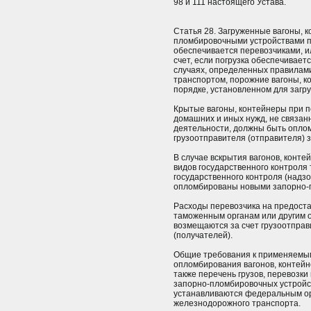
98 и 111 настоящего Устава.
Статья 28. Загруженные вагоны,
пломбировочными устройствами пер
обеспечивается перевозчиками, и
счет, если погрузка обеспечивает
случаях, определенных правилам
транспортом, порожние вагоны, 
порядке, установленном для загру
Крытые вагоны, контейнеры при пе
домашних и иных нужд, не связа
деятельности, должны быть опло
грузоотправителя (отправителя) з
В случае вскрытия вагонов, конте
видов государственного контроля
государственного контроля (надз
опломбированы новыми запорно-
Расходы перевозчика на предост
таможенным органам или другим о
возмещаются за счет грузоотправ
(получателей).
Общие требования к применяемы
опломбирования вагонов, контей
также перечень грузов, перевозки
запорно-пломбировочных устройств
устанавливаются федеральным ор
железнодорожного транспорта.