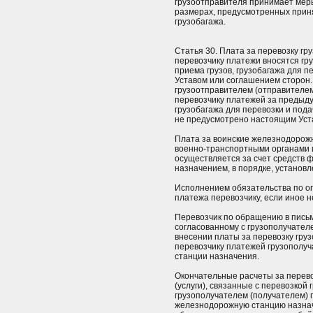
грузоотправителя принимает меры
размерах, предусмотренных прин
грузобагажа.
Статья 30. Плата за перевозку гр
перевозчику платежи вносятся гр
приема грузов, грузобагажа для 
Уставом или соглашением сторон
грузоотправителем (отправителе
перевозчику платежей за предыдущ
грузобагажа для перевозки и пода
не предусмотрено настоящим Уст
Плата за воинские железнодорожн
военно-транспортными органами 
осуществляется за счет средств
назначением, в порядке, установ
Исполнением обязательства по оп
платежа перевозчику, если иное 
Перевозчик по обращению в пись
согласованному с грузополучател
внесении платы за перевозку гру
перевозчику платежей грузополу
станции назначения.
Окончательные расчеты за перево
(услуги), связанные с перевозкой 
грузополучателем (получателем) п
железнодорожную станцию назнач