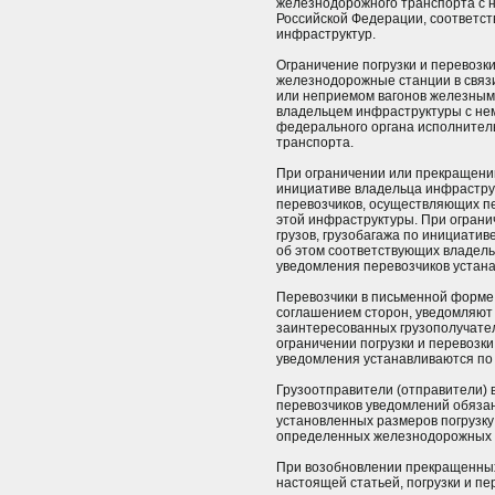
железнодорожного транспорта с 
Российской Федерации, соответст
инфраструктур.
Ограничение погрузки и перевозки
железнодорожные станции в связи
или неприемом вагонов железным
владельцем инфраструктуры с не
федерального органа исполнител
транспорта.
При ограничении или прекращении 
инициативе владельца инфрастру
перевозчиков, осуществляющих пе
этой инфраструктуры. При ограни
грузов, грузобагажа по инициати
об этом соответствующих владель
уведомления перевозчиков устан
Перевозчики в письменной форме
соглашением сторон, уведомляют 
заинтересованных грузополучател
ограничении погрузки и перевозки 
уведомления устанавливаются по
Грузоотправители (отправители) 
перевозчиков уведомлений обязан
установленных размеров погрузку 
определенных железнодорожных 
При возобновлении прекращенных
настоящей статьей, погрузки и пер