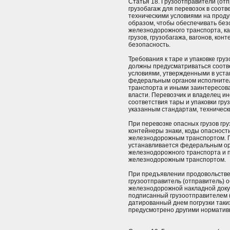
Статья 18. Грузоотправители (отп
грузобагаж для перевозок в соот
техническими условиями на продук
образом, чтобы обеспечивать без
железнодорожного транспорта, ка
грузов, грузобагажа, вагонов, ко
безопасность.
Требования к таре и упаковке гру
должны предусматриваться соотв
условиями, утвержденными в уста
федеральным органом исполнител
транспорта и иными заинтересо
власти. Перевозчик и владелец и
соответствия тары и упаковки гру
указанным стандартам, техническ
При перевозке опасных грузов гру
контейнеры знаки, коды опасност
железнодорожным транспортом. П
устанавливается федеральным ор
железнодорожного транспорта и п
железнодорожным транспортом.
При предъявлении продовольстве
грузоотправитель (отправитель) 
железнодорожной накладной докум
подписанный грузоотправителем (
датированный днем погрузки таких 
предусмотрено другими норматив