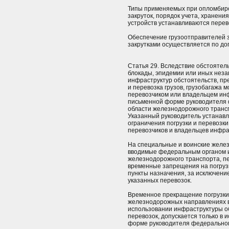
Типы применяемых при опломбиро
закруток, порядок учета, хранен
устройств устанавливаются перев
Обеспечение грузоотправителей 
закрутками осуществляется по дог
Статья 29. Вследствие обстоятел
блокады, эпидемии или иных неза
инфраструктур обстоятельств, пр
и перевозка грузов, грузобагажа
перевозчиком или владельцем ин
письменной форме руководителя 
области железнодорожного трансп
Указанный руководитель устанавл
ограничения погрузки и перевозки
перевозчиков и владельцев инфра
На специальные и воинские желе
вводимые федеральным органом и
железнодорожного транспорта, п
временные запрещения на погрузку
пункты назначения, за исключен
указанных перевозок.
Временное прекращение погрузки 
железнодорожных направлениях в
использовании инфраструктуры о
перевозок, допускается только в
форме руководителя федерального