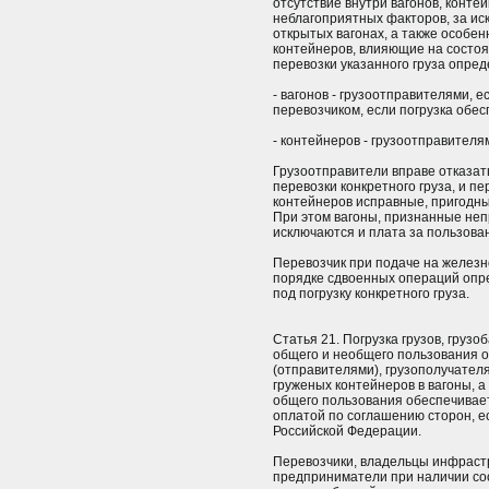
отсутствие внутри вагонов, конте
неблагоприятных факторов, за и
открытых вагонах, а также особен
контейнеров, влияющие на состоян
перевозки указанного груза опре
- вагонов - грузоотправителями, е
перевозчиком, если погрузка обес
- контейнеров - грузоотправителя
Грузоотправители вправе отказать
перевозки конкретного груза, и п
контейнеров исправные, пригодные
При этом вагоны, признанные неп
исключаются и плата за пользова
Перевозчик при подаче на железн
порядке сдвоенных операций опре
под погрузку конкретного груза.
Статья 21. Погрузка грузов, грузоб
общего и необщего пользования 
(отправителями), грузополучател
груженых контейнеров в вагоны, а 
общего пользования обеспечивает
оплатой по соглашению сторон, е
Российской Федерации.
Перевозчики, владельцы инфраст
предприниматели при наличии со