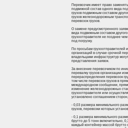
Перевозчик имеет право заменят
подвижной состав одного вида по
грузов подвижным составом друго
грузов железнодорожным транспор
перевозок грузов.
О замене предусмотренного заявк
вида подвижным составом другого
грузоотправителя не позднее чем
под погрузку.
По просьбам грузоотправителей 
организаций в случае срочной пер
владельцами инфраструктур могу
представления заявок.
За внесение перевозчиком по ин
перевалку грузов организации из
перераспределения перевозок гр
том числе перевозок грузов в п
международном сообщении, прямо
изменение железнодорожных стан
грузоотправителя или осуществля
установлено соглашением сторон,
- 0,03 размера минимального разм
грузов, перевозки которых установ
- 0,1 размера минимального разм
брутто до 5 тонн включительно, 
каждый контейнер массой брутто 