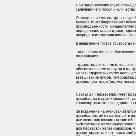
При предъявлении грузобагажа дл
заявлении его массу и количество 
Определение массы грузов, грузо
вагонов, контейнеров может повл
грузоподъемности, осуществляетс
определение массы грузов, пере
посредством взвешивания на ваго
Взвешивание грузов, грузобагажа
- перевозчиками при обеспечении 
пользования;
- грузоотправителями (отправите
обеспечении ими погрузки и выгру
железнодорожных путях необщего
взвешивание грузов, грузобагажа
грузополучателем (получателем) в
Статья 27. Перевозчик имеет прав
грузобагажа и других сведений, у
транспортных железнодорожных на
За искажение наименований грузов
грузобагаже, об их свойствах, в р
или возможно возникновение обст
эксплуатацию железнодорожного 
для перевозок железнодорожным т
грузоотправители (отправители) 