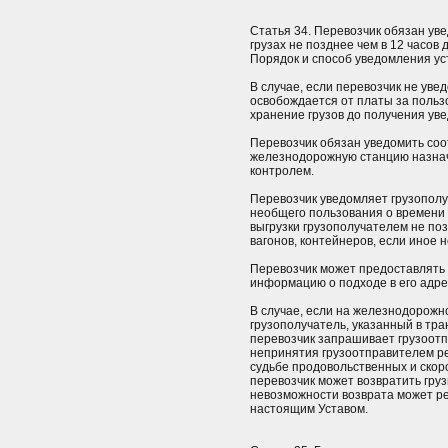
Статья 34. Перевозчик обязан ув
грузах не позднее чем в 12 часов
Порядок и способ уведомления ус
В случае, если перевозчик не уве
освобождается от платы за польз
хранение грузов до получения ув
Перевозчик обязан уведомить со
железнодорожную станцию назнач
контролем.
Перевозчик уведомляет грузополу
необщего пользования о времени п
выгрузки грузополучателем не по
вагонов, контейнеров, если иное
Перевозчик может предоставлять
информацию о подходе в его адрес
В случае, если на железнодорожн
грузополучатель, указанный в тр
перевозчик запрашивает грузоотп
непринятия грузоотправителем реш
судьбе продовольственных и скор
перевозчик может возвратить груз
невозможности возврата может ре
настоящим Уставом.