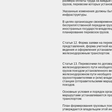
размера оплаты труда за каждый 
грузов, перевозки которых устано
Указанные изменения должны быт
инфраструктуры.
В целях организации своевременн
беспрепятственной передачи груз
иностранных государств владеле
планирование перевозок грузов.
Статья 12. Форма заявки на перев
представления, форма учетной ка
ведения и оформления устанавли
железнодорожным транспортом.
Статья 13. Перевозчики по догово
железнодорожного пути необщего
грузов поездом установленного в
железнодорожном пути необщего п
грузоотправителями и (или) вла
станции (отправительскими марш
поездов.
Основные условия и порядок орга
маршрутами устанавливаются пра
транспортом.
План формирования грузовых пое
утверждается владельцем этой и