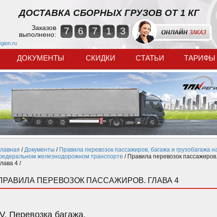
ДОСТАВКА СБОРНЫХ ГРУЗОВ ОТ 1 КГ
Заказов
7
6
7
1
3
выполнено:
egion.ru
ДОКУМЕНТЫ
СКИДКИ
СТАТЬИ
ТАРИФЫ
Главная
/
Документы
/
Правила перевозок пассажиров, багажа и грузобагажа н
федеральном железнодорожном транспорте
/
Правила перевозок пассажиров
лава 4 /
ПРАВИЛА ПЕРЕВОЗОК ПАССАЖИРОВ. ГЛАВА 4
IV. Перевозка багажа.