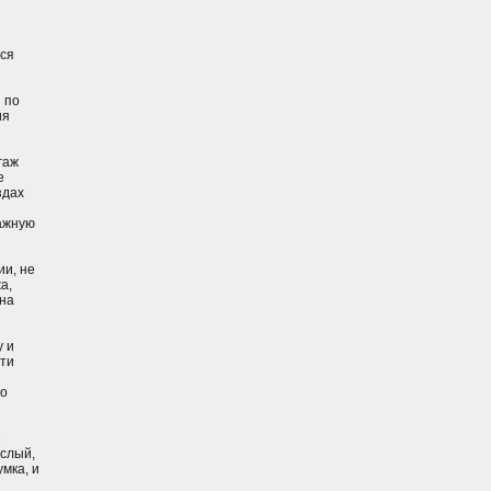
тся
 по
ия
гаж
е
здах
гажную
ии, не
а,
 на
у и
эти
по
з
ослый,
умка, и