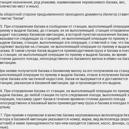
станция назначения, род упаковки, наименование перевозимого багажа, вес,
оличество мест и иных).
На оборотной стороне предъявленного проездного документа (билета) стави
тметка "багаж".
85. При отправлении багажа в сообщении от станции, выполняющей операции
приему и выдаче багажа, до станции, их не выполняющей, станция отправлен
выдает пассажиру багажную квитанцию, в которой пунктом назначения багажа
указывается следующая за станцией, не выполняющей операции по приему и
выдаче багажа, станция, выполняющая эти операции, с отметкой о том, что ба
подлежит выгрузке на станции, не выполняющей операции по приему и выдач
багажа. В таком случае багаж выдается приемосдатчиком груза и багажа в пое
на станции, не выполняющей операции по приему и выдаче багажа, во время
стоянки данного поезда, непосредственно из багажного вагона в обмен на ба
квитанцию.
При неявке получателя багажа к багажному вагону за его получением на станц
выполняющей операции по приему и выдаче багажа, отказе в получении багаж
порче багажа или частичной недостаче, багаж не выгружается и доставляется
станцию, указанную в багажной квитанции, где и производится его выдача.
86. При отправлении багажа от станции, не выполняющей операции по прием
выдаче багажа, до любой станции по пути следования поезда, выполняющей 
операции, пассажир сдает багаж в течение времени стоянки данного поезда
непосредственно в багажный вагон приемосдатчику груза и багажа в поездах 
ярлыку.
87. При приеме к перевозке в качестве багажа неупакованных велосипедов бе
мотора в багажной квитанции указывается номер, марка, вид велосипеда (взр
етский) и какие принадлежности при нем находятся (звонок, насос, фонарь, с
иные).