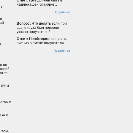
Ответ:
Груз должен быть в
надлежащей упаковке...
ые
Подробнее
го
ний
Вопрос:
Что делать если при
сдаче груза был неверно
указан получатель?
Ответ:
Необходимо написать
,
письмо о смене получателя...
в
Подробнее
ае не
анций,
ются
 пути
агаж к
ы для
 том,