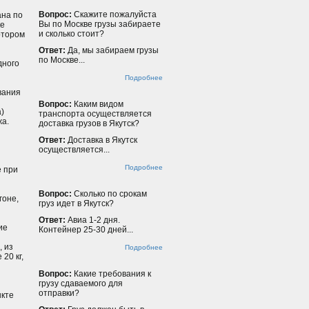
Вопрос:
Скажите пожалуйста
ана по
Вы по Москве грузы забираете
ке
и сколько стоит?
отором
Ответ:
Да, мы забираем грузы
по Москве...
дного
Подробнее
вания
Вопрос:
Каким видом
)
транспорта осуществляется
жа.
доставка грузов в Якутск?
Ответ:
Доставка в Якутск
осуществляется...
Подробнее
е при
Вопрос:
Сколько по срокам
гоне,
груз идет в Якутск?
Ответ:
Авиа 1-2 дня.
ие
Контейнер 25-30 дней...
, из
Подробнее
20 кг,
Вопроc:
Какие требования к
грузу сдаваемого для
отправки?
нкте