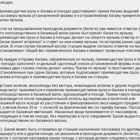
поездах.
Приемосдатчик груза и багажа в поездах удостоверяет прием багажа выдачей
пассажиру ярлыка установленной формы и к отправляемому багажу прикрепл
талон ярлыка.
Если на предъявленном проездном документе (билете) уже имеется отметка о
что непосредственно в багажный вагон ранее был принят багаж по ярлыку,
приемосдатчик груза и багажа в поездах делает на обороте ярлыка отметку от
"багаж принят вторично" и ставит на нем номер ярлыка, по которому ранее сд
багаж. В этом случае багажный кассир станции выдачи согласно отметке на я
устанавливает общий вес перевезенного багажа и взимает провозные платеж
На каждую отправку багажа, оформленную по ярлыку, приемосдатчик груза и б
в поездах заполняет отдельный сдаточный список установленной формы и на
первых двух строках списка делает запись "Багаж по ярлыку" и проставляет д
установленные при сдаче багажа, которые подписывают приемосдатчик груза 
багажа в поездах и приемосдатчик груза и багажа на станции.
Детские коляски, велосипеды без мотора, инвалидные коляски и другие подо
вещи могут приниматься к перевозке приемосдатчиком груза и багажа в поезд
непосредственно в багажный вагон, курсирующий в поезде. Прием такого бага
производится после предварительной оплаты жд перевозки в билетной или
багажной кассе исходя из расстояния и фиксированного веса каждого предмета
г, а весом более 20 кг - с оплатой за фактический вес по тарифу багажа. Пасс
выдается багажная квитанция. Указанные вещи принимаются от пассажиров,
следующих в том же поезде, без перегрузки в пути следования. Багаж выдаетс
непосредственно из багажного вагона.
81. Багаж может быть отправлен до станции назначения пассажира по другом
маршруту или в другом поезде, не указанном в проездном документе (билете),
числе с согласия пассажира ранее поезда, с которым должен следовать пасса