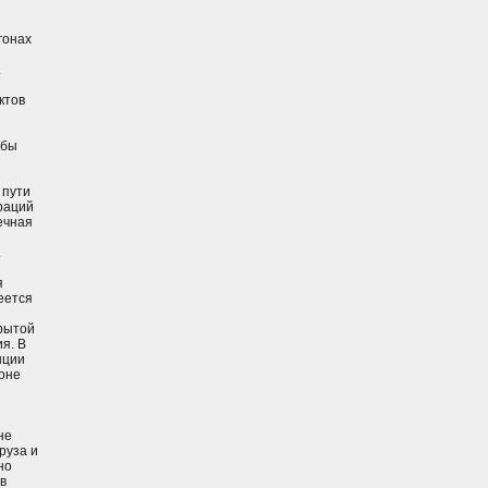
гонах
.
ктов
обы
 пути
раций
ечная
.
я
еется
крытой
я. В
нции
гоне
не
руза и
но
в