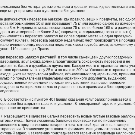
Велосипеды без мотора, детские коляски и кровати, инвалидные коляски и ин
ещи могут приниматься в упаковке и без упаковки.
Не допускаются к перевозке багажом, как правило, вещи и предметы, вес одно
места которых менее 10 кг или превышает 75 кг или размер одного из измере
более 3 м. Неделимые места весом свыше 75 кг, но не более 165 кг и размером
одного из измерений не более 3 м (например, холодильники, газовые плиты)
принимаются к перевозке багажом не более одного места на один проездной
документ (билет). Перевозка багажом неделимых мест производится в порядке
аналогичном порядку перевозки неделимых мест грузобагажом, изложенному 
пункте 119 настоящих Правил.
При перевозке багажом растений, в том числе саженцев и других посадочных
материалов, их упаковка должна гарантировать сохранность перевозки и не
агрязнять багаж и грузобагаж других лиц. Каждое место отправки в этом случ
должно превышать по весу 25 кг и по высоте 200 см. Указанные отправки со ст
находящихся на территории районов, объявленных под карантином, принима
только по предъявлении владельцем карантинного документа, выданного
государственной инспекцией по карантину растений, на право перевозки
посадочных материалов согласно установленным правилам и без перегрузки в
следования
76. В соответствии с пунктом 40 Правил оказания услуг багаж принимается к
перевозке без вскрытия тары или упаковки. В неисправной таре или упаковке б
перевозке не принимается.
77. Разрешается в качестве багажа перевозить новые пустые газовые баллон
бытовых нужд. Прием указанных баллонов производится по письменному
заявлению с предъявлением товарного чека, который хранится на станции
отправления. В заявлении указываются фамилия, инициалы отправителя, его
почтовый адрес. К заявлению прикладывается гарантия владельца баллонов о