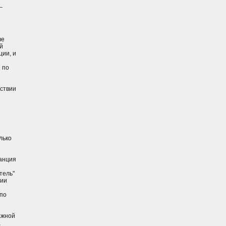
_
че
й
ции, и
 по
тствии
лько
танция
тель"
ции
 по
ажной
,