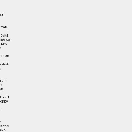
яет
 том,
 руки
авался
рлыке
и.
агажа
анные,
и
бные
ах
жа
 - 20
ажиру
я
у
 в том
жир.