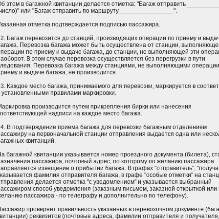
Об этом в багажной квитанции делается отметка: "Багаж отправить _________
(число)" или "Багаж отправить по маршруту________________".
Указанная отметка подтверждается подписью пассажира.
82. Багаж перевозится до станций, производящих операции по приему и выда
багажа. Перевозка багажа может быть осуществлена от станции, выполняюще
операции по приему и выдаче багажа, до станции, не выполняющей эти опера
наоборот. В этом случае перевозка осуществляется без перегрузки в пути
следования. Перевозка багажа между станциями, не выполняющими операции
приему и выдаче багажа, не производится.
83. Каждое место багажа, принимаемого для перевозки, маркируется в соотве
с установленными правилами маркировки.
Маркировка производится путем прикрепления бирки или нанесения
соответствующей надписи на каждое место багажа.
84. В подтверждение приема багажа для перевозки багажным отделением
пассажиру на первоначальной станции отправления выдается одна или неско
багажных квитанций.
На багажной квитанции указывается номер проездного документа (билета), с
назначения пассажира, почтовый адрес, по которому по желанию пассажира
направляется извещение о прибытии багажа. В графах "отправитель", "получа
указывается фамилия отправителя багажа, в графе "особые отметки" на стан
отправления делается отметка "с уведомлением" и указывается выбранный
пассажиром способ уведомления (заказным письмом, заказной открыткой или
желанию пассажира - по телеграфу и дополнительно по телефону).
Пассажир проверяет правильность указанных в перевозочном документе (баг
квитанции) реквизитов (почтовые адреса, фамилии отправителя и получателя