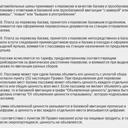
Автомобильные шины принимают к перевозке в качестве багажа и грузобагажа
упаковки с отметками в багажной или грузобагажной квитанции "с камерой" или
камеры", "новые" или "бывшие в употреблении".
88. Плата за перевозку багажа, принятого к перевозке багажным отделением,
взимается при оформлении перевозочных документов на станции отправлени
багажа.
89. Плата за перевозку багажа, принятого к перевозке непосредственно в баг
вагон в пути следования приемосдатчиком груза и багажа в поездах и оформл
выдачей ярлыка, взимается с пассажира на станции назначения по предъявл
ярлыка.
Платежи исчисляются по тарифу, предусмотренному соответствующим
прейскурантом за фактическое расстояние перевозки, и взимаются при выдач
багажа по квитанции разных сборов.
90. Пассажир может при сдаче багажа объявить его ценность с уплатой сбора
согласно пункту 152 настоящих Правил. При предъявлении для перевозки
нескольких мест багажа пассажир может объявить ценность каждого отдельно
места или общую ценность всех мест. Если пассажир не желает объявлять це
багажа, то в багажной квитанции в графе "Объявленная ценность" должна быт
сделана отметка "От объявления ценности отказываюсь", которую подписыва
пассажир.
Сумма объявленной ценности указывается в багажной квитанции прописью и
цифрами, а ценность и вес каждого отдельного места вписываются цифрами.
В соответствии с пунктом 39 Правил оказания услуг на пищевые продукты, в т
числе скоропортящиеся, ценность не объявляется.