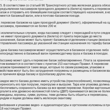
75. В соответствии со статьей 96 Транспортного устава железная дорога обяз
предъявлении пассажиром проездного документа (билета) принять к перевоз
багаж и отправить его ближайшим поездом соответствующего назначения, в к
имеется багажный вагон, или в почтово-багажном поезде.
К перевозке багажом на один проездной документ (билет), оформленный на о
пассажира, принимается не более 200 кг.
В исключительных случаях, когда пассажир следует с пересадкой в пути следо
и не имеет проездного документа (билета) от пункта пересадки до места
назначения, багаж может быть принят багажным отделением станции (вокзала
отправления пассажира до указанной им станции назначения по тарифу бага
Сдача багажа пассажиром может осуществляться в багажное отделение либо
непосредственно в багажный вагон приемосдатчику груза и багажа в поездах.
Пассажир может сдать к перевозке багаж заблаговременно. Плата за хранени
этом взимается в соответствии с пунктом 153 настоящих Правил. К перевозке
багажом принимаются такие вещи, которые по своим размерам, упаковке и
свойствам могут быть без затруднения погружены и размещены в багажном ва
е причиняя вреда багажу и грузобагажу других лиц.
Каждое место багажа должно иметь устройства (приспособления), позволяющ
ереносить его при погрузке, перегрузке и выгрузке. Тара или упаковка должна
обеспечивать сохранность багажа на все время перевозки. Коробки картонные
оргалита или древесно-волокнистой плиты (ДВП) принимаются весом не более 
чемоданы, корзины, сумки, рулоны, тюки должны быть обшиты и перевязаны,
сундуки и ящики должны иметь железную окантовку.
Требования к упаковке видео- и аудиоаппаратуры и оргтехники изложены в пу
118 настоящих Правил.