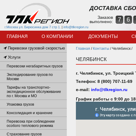
ДОСТАВКА СБО
Заказов
7
6
выполнено:
г.Москва ул. Бирюсинка дом 7 стр 1.
|
info@tlkregion.ru
ГЛАВНАЯ
О КОМПАНИИ
ДОКУМЕНТЫ
С
Перевозки грузовой скоростью
Главная
/
Контакты
/
Челябинск /
Услуги
ЧЕЛЯБИНСК
Перевозки негабаритных грузов
г. Челябинск, ул. Троицкий 
Экспедирование грузов по
Москве
Телефон: 8 (800) 707-11-69
Тарифы на транспортно-
e-mail:
info@tlkregion.ru
экспедиционное обслуживание
по г. Москва и МО
График работы с 9:00 до 18
Упаковка грузов
Консолидация и хранение
Перевозка при соблюдении
особого теплового режима
Страхование грузов