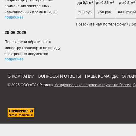
Скоро стартует второй этап
3
3
3
до 0,1 м
до 0,25 м
до 0,5 м
применения электронных
навигационных пломб в ЕАЭС
500 руб.
750 руб.
3600 руб/м
подробнее
Позвоните нам по телефону +7 (49
29.06.2026
Перевозчики обратились к
министру транспорта по поводу
электронных документов
подробнее
О КОМПАНИИ
ВОПРОСЫ И ОТВЕТЫ
НАША КОМАНДА
ОНЛАЙ
© 2026 ООО «ТЛК Регион»
Междугородные перевозки грузов по России
:
В